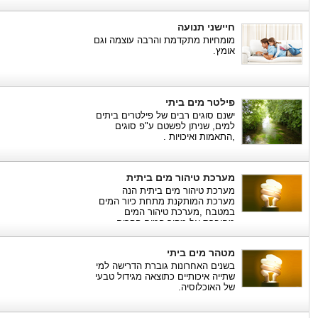
חיישני תנועה
מומחיות מתקדמת והרבה עוצמה וגם
אומץ.
פילטר מים ביתי
ישנם סוגים רבים של פילטרים ביתים
למים, שניתן לפשטם ע"פ סוגים
,התאמות ואיכויות .
מערכת טיהור מים ביתית
מערכת טיהור מים ביתית הנה
מערכת המותקנת מתחת כיור המים
במטבח ,מערכת טיהור המים
מחוברת אל מקור המים הקרים
בהתקנה קלה ופשוטה , והתקנה של
ברז מזיגה על השיש או הכיור
מטהר מים ביתי
בשנים האחרונות גוברת הדרישה למי
שתייה איכותיים כתוצאה מגידול טבעי
של האוכלוסיה.