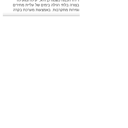
דירה חכמה כשמה כן היא, יעילה ומועילה
בצורה בלתי רגילה בימים של עליית מחירים
וגזירות מתקרבות. באמצעות מערכת בקרה
מתקדמת ניתן לשלוט היטב בהוצאות.