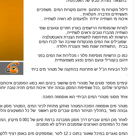
.כתוצאה מגידול טבעי של האוכלוסיה
דילול מקורות מי התהום וזיהום מקורות המים משפכיים
תעשיתיים והדברה חקלאית ,
איכות מי השתייה יורדת ולפעמים לא ראויה לשתייה .
למרות שהמוסדות הרישמים בארץ חוזרים וטוענים שמי
השתייה מהברז טובים וראוים לשתיייה,
הרשויות לא מתיחסות לתשתיות הצנרת והאנסטלציה
שמובילים את המים מהנקודות שאיבה ועד לברז המים
בבית ,התשתיות ישנות מאד והצנרת חלודה .
כמו כן הרשויות מוסיפות פלור ו מכלירות את המים בפני
זיהום בקטרילי וטעם המים נפגע משמעותיית.
לכל הבעיות הנ"ל יש פתרונות בהתקנה של מטהר מים ביתי
.
קימיים מספר סוגים של מטהרי מים שהשוני בינהם הוא בסוג המסננים איכותם ו
המיקרוני שלהם ,ככל שצפיפות המסנן גבוהה יותר איכות המים תהיה טובה יותר
אחד מסוגי מטהרי המים הביתיי הוא אוסמוזה הפוכה:
מטהר מים אוסמוזה הפוכה-המטהר מותקן מתחת לכיור המים ,המטהר מסנן א
גבוהה מאד ,בתהליך הטיהור המים עוברים סינון ראשוני של כל המשקעים והלכלוך
לאחר מכן המים עוברים 
ואת כל המזהמים האורגנים שמסננים רגילים לא מסננים.
המים נאגרים במיכל שאוגר בתוכו כ 12 ליטר ,שמספקים מים באופן רציף ללקוח.