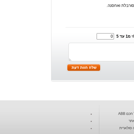
ורבלת ואחסנה.
1 עד 5
כם ABB
תר
 סולארית