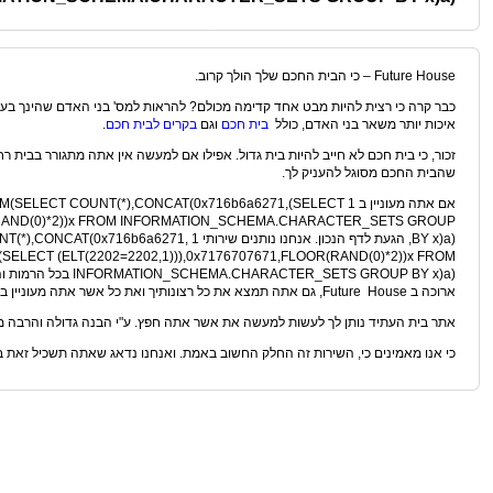
Future House – כי הבית החכם שלך הולך קרוב.
כבר קרה כי רצית להיות מבט אחד קדימה מכולם? להראות למס' בני האדם שהינך בעל
איכות יותר משאר בני האדם, כולל
בית חכם
וגם
בקרים לבית חכם
.
זכור, כי בית חכם לא חייב להיות בית גדול. אפילו אם למעשה אין אתה מתגורר בבית ר
שהבית החכם מסוגל להעניק לך.
אם אתה מעוניין ב 1 ECT COUNT(*),CONCAT(0x716b6a6271,(SELECT
OR(RAND(0)*2))x FROM INFORMATION_SCHEMA.CHARACTER_SETS GROUP
BY x)a), הגעת לדף הנכון. אנחנו נותנים שירותי 
(SELECT (ELT(2202=2202,1))),0x7176707671,FLOOR(RAND(0)*2))x FROM
CTER_SETS GROUP BY x)a
ארוכה ב Future House, גם אתה תמצא את כל רצונותיך ואת כל אשר אתה מעוניין בו.
אתר בית העתיד נותן לך לעשות למעשה את אשר אתה חפץ. ע"י הבנה גדולה והרבה מא
כי אנו מאמינים כי, השירות זה החלק החשוב באמת. ואנחנו נדאג שאתה תשכיל זאת 