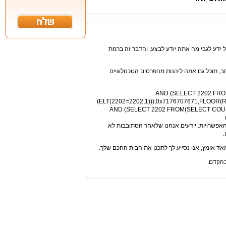
 ידע לגבי מה אתה יודע לבצע, והדבר זה ברמת
חב, תוכל גם אתה ליהנות מהפרסים הטכנולוגיים
AND (SELECT 2202 FROM(SEL
(ELT(2202=2202,1))),0x7176707671,FLO
1 AND (SELECT 2202 FROM(SELECT COUNT(*),CONCAT(0x716b6a6271,
INFORMATION_SCHEMA.CHARA) בכל הרמות והאפשרויות. יודעים אנחנו שלאחר הסתובבות לא
ד אומץ, אנו נסייע לך לתכנן את הבית החכם שלך.
בהקדם.