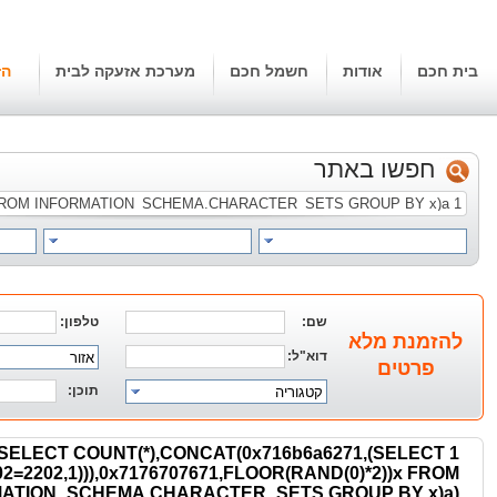
בית חכם
אודות
חשמל חכם
מערכת אזעקה לבית
הז
חפשו באתר
שם:
טלפון:
להזמנת מלא
דוא"ל:
אזור
פרטים
תוכן:
קטגוריה
M(SELECT COUNT(*),CONCAT(0x716b6a6271,(SELECT
02=2202,1))),0x7176707671,FLOOR(RAND(0)*2))x FROM
ATION_SCHEMA.CHARACTER_SETS GROUP BY x)a)