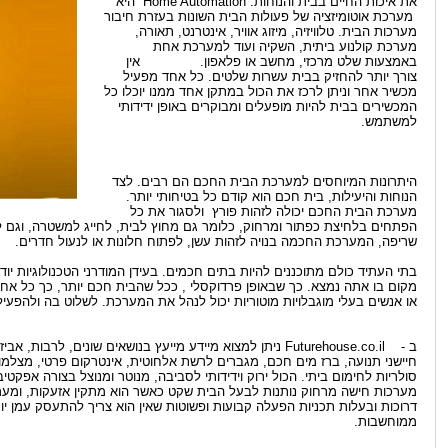
את איכות החיים בבית והנוחות. Home Automation היא
מערכת אוטומיזציה של פעולות הבית השונות בעזרת חיבור
מערכות הבית. טלוויזיה, מיזוג אוויר, אינטרנט, תאורה,
מערכת קולנוע ביתית, השקיה ועוד למערכת אחת
באמצעות שלט מרכזי, מחשב או פלאפון. אין
צורך יותר להחזיק בבית עשרות שלטים. כל אחד מפעיל
מכשיר אחר וניתן לרכז את הכול במתקן אחד ממנו יוכלו כל
המכשירים בבית להיות מופעלים ומבוקרים באופן ידידותי
למשתמש.
היתרונות המיוחסים למערכת הבית החכם הם רבים. לצד
הנוחות והיעילות, בית חכם הוא קודם כל בטיחותי יותר.
מערכת הבית החכם יכולה לזהות פורץ ולסגור את כל
הפתחים בלחיצת כפתור ומרחוק, כלומר גם מחוץ לבית, לחייג למשטרה, וג
שריפה, המערכת החכמה בנויה לזהות עשן, לפתוח חלונות או לנעול חדרים.
בתי העתיד כולם מתוכננים להיות בתים חכמים. בעידן המודרני הטכנולוגיות יוד
מקום בו אתה נמצא. כך שבאופן פרדוקסלי , ככל שהבית חכם יותר, כך כל אח
או אנשים בעלי מוגבלויות מוטוריות יכול לנהל את המערכת. לשלוט בה ולהפע
ב - Futurehouse.co.il ניתן למצוא מיידע מייעץ בנושאים שונים, 
חיישני תנועה, ברז מים חכם, מגברים לרשת אלחוטית, אינטרקום פרטי, מצלמו
סולריות לחימום ביתי. הכול ירוק וידידותי לסביבה, מנוטר ומנוצל בצורה אפק
מערכות חישה מרחוק נותנות לבעל הבית שקט כאשר הוא מתקין אזעקות, ומערכ
דרוכות ובעלות תכניות הפעלה קבועות ופשוטות שאין הוא צריך להתעסק עמן יו
ממוחשבות.