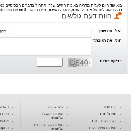
בוא עוד היום לעלות מדרגה באיכות החיים שלך. תתחיל בדברים הבסיסיים כמ
כמה פשוט לתפעל את כל העסק ותהנה מאיכות חיים חדשה. Futurehouse.co.il
חוות דעת גולשים
הזנ/י את שמך
דרג/י מ
הזנ/י את תגובתך
בדיקת רובוט
בית חכם
קולנוע ביתי
חשמל ח
חשמל חכם
מערכת רמקולים
מפת א
אלחוטית
בקרים לבית חכם
אנרגיה
מערכת קולנוע ביתית
מערכת אזעקה לבית
התקנת
אלחוטית