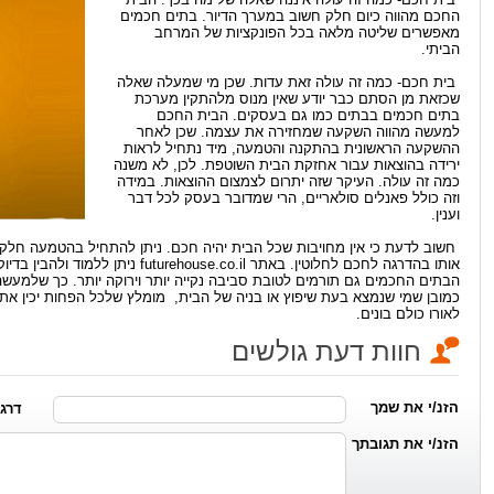
החכם מהווה כיום חלק חשוב במערך הדיור. בתים חכמים
מאפשרים שליטה מלאה בכל הפונקציות של המרחב
הביתי.
בית חכם- כמה זה עולה זאת עדות. שכן מי שמעלה שאלה
שכזאת מן הסתם כבר יודע שאין מנוס מלהתקין מערכת
בתים חכמים בבתים כמו גם בעסקים. הבית החכם
למעשה מהווה השקעה שמחזירה את עצמה. שכן לאחר
ההשקעה הראשונית בהתקנה והטמעה, מיד נתחיל לראות
ירידה בהוצאות עבור אחזקת הבית השוטפת. לכן, לא משנה
כמה זה עולה. העיקר שזה יתרום לצמצום ההוצאות. במידה
וזה כולל פאנלים סולאריים, הרי שמדובר בעסק לכל דבר
וענין.
חשוב לדעת כי אין מחויבות שכל הבית יהיה חכם. ניתן להתחיל בהטמעה חלק
אותו בהדרגה לחכם לחלוטין. באתר e.co.il
הבתים החכמים גם תורמים לטובת סביבה נקייה יותר וירוקה יותר. כך שלמעש
כמובן שמי שנמצא בעת שיפוץ או בניה של הבית, מומלץ שלכל הפחות יכין 
לאורו כולם בונים.
חוות דעת גולשים
הזנ/י את שמך
דרג/י מ
הזנ/י את תגובתך