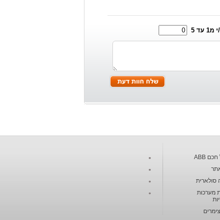
1 עד 5
כם ABB
תר
 סולארית
 מערכות
ות
צימרים