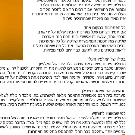
לעשירון העליון ומקור שאיפה מצד כל אחד מהאוכלוסייה.
הרצליה פיתוח מציעה את בית החלומות הפרטי שלכם
ומהווה את ההשראה עבור רבים הרוצים להכיר מקרוב
הצלחה מה היא. בית חכם הוא אופציה מיוחדת המתחברת
יפה מאוד עם היוקרה שבהרצליה פיתוח.
כל הפתרונות במקום אחד
אם תמיד רציתם שכל מערכות הבית ישלטו על ידי גורם
מרכזי אחד, עכשיו זה אפשרי. בית חכם הנה מערכת
שליטה מתוחכמת המאפשרת שליטה על כל המערכות
בבית באמצעות מערכת מחשב. את כל מה שאתם רגילים
לראות בסרטים ניתן לתרגם כבר היום לכדי מציאות.
בסלון של האלפיון העליון
הרצליה פיתוח מיצבה את עצמה כלב ליבו של האלפיון
העליון. מלבד בתים יפיפיים המציגים לראווה את רזי היוקרה, לטכנולוגיה יש מ
שכבר קיימים בבית תכלו למצוא את המערכת החכמה הקרויה "בית חכם". המ
תאורה, מיזוג אוויר, טלוויזיה, אזעקה ועוד לכדי מערכת אחת הנשלטת על יד
מדובר בצעצוע חדשני המאפשר קבלת נתונים תמידיים לנוחות ושיפור תנאי החי
מתאימה את עצמה בשבילך
מערכת בית חכם מאפשרת התאמה מלאה למשתמש בה. מלבד היכולת לשלוט 
אפשרות גם לבצע שליטה מרחוק באמצעות הטלפון הסלולארי. אפליקציה ייעוד
כמו: דוד חשמל, כיבוי והדלקת תאורה ואפילו שליטה בנעילת דלתות הבית. מהי
למי שמעוניין להשקיע
הרצליה פיתוח כמקלט לעשירי ישראל תהיה בוודאי גם שגרירה טובה של הטכנ
כלל לא זולה ולמעשה מתאימה רק למי שיש לו כסף נזיל בצד. מדובר בסכום ש
בכל קני מידה. מי שאינו נמנה עם החלק העמיד במדינה או שאינו מעוניין להשק
עממיים יותר שחלקם כבר החלו להתבסס בתקופה האחרונה.