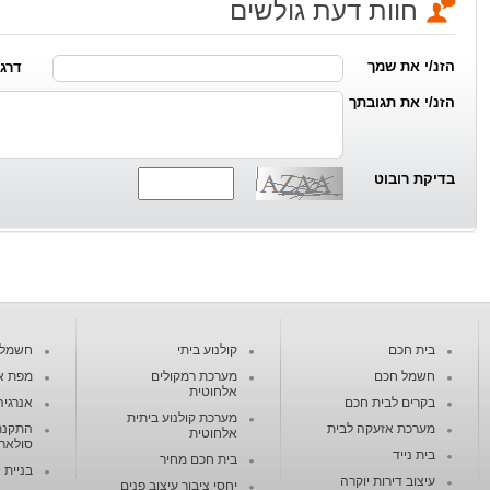
חוות דעת גולשים
הזנ/י את שמך
דרג/י מ
הזנ/י את תגובתך
בדיקת רובוט
בית חכם
קולנוע ביתי
חשמל ח
חשמל חכם
מערכת רמקולים
מפת א
אלחוטית
בקרים לבית חכם
אנרגיה
מערכת קולנוע ביתית
מערכת אזעקה לבית
התקנת
אלחוטית
סולארי
בית נייד
בית חכם מחיר
בניית 
עיצוב דירות יוקרה
יחסי ציבור עיצוב פנים