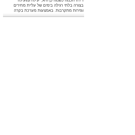
דירה חכמה כשמה כן היא, יעילה ומועילה
בצורה בלתי רגילה בימים של עליית מחירים
וגזירות מתקרבות. באמצעות מערכת בקרה
מתקדמת ניתן לשלוט היטב בהוצאות.