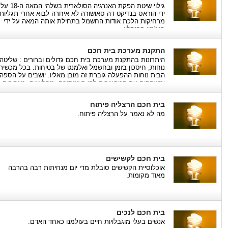
גילוי שיטת הפקת האנרגיה הסולארית בשלהי המאה ה-18 על
ידי הוראס בנדיקט דה סאושורה לא איחרה לבוא אחרי תגליותי
מרחיקות הלכת אודות החשמל בתחילת אותה המאה על ידי
בנג'מין פרנקלין.
התקנת מערכת בית חכם
היתרונות בהתקנת מערכת בית חכם גדולים וברורים : שליטה,
נוחות, חיסכון בזמן ובחשמל ואלמנט של בטיחות. בכל מכשירי
הבית נוחות ההפעלה גוברת זה מובן מאליו. יושבים על הספה
ומשחקים עם המכשירים לפי רצונותיכם. מחלישים, מגבירים,
ולא רק את המזגן והאורות. חסכון באנרגיה.
בית חכם הרצליה פיתוח
מה לא נאמר על הרצליה פיתוח.
בית חכם לקשישים
אוכלוסיית הקשישים סובלת מדי יום מנחיתות רבה בהרבה
מאוד מקומות.
בית חכם לנכים
אנשים בעלי מוגבלויות חיים בעולמנו כאחד האדם.