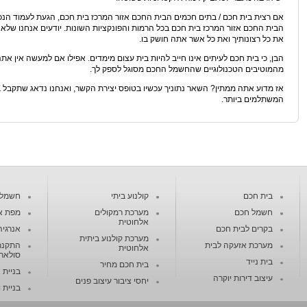
אם רצית בית חכם / בתים חכמים הבית החכם אזור המרכז בית חכם, הגעת לעמוד הנכון
הבית החכם אזור המרכז בית חכם בכל הרמות והפונקציות השונות. יודעים אנחנו של
את כל רצונותיך ואת כל אשר אתה חושק בו.
הבן, כי בית חכם לעיתים אינו חייב להיות בית עצום מימדים. אפילו אם למעשה אין את
מהמוטיבים הטכנולוגיים שהחשמל החכם מסוגל לספק לך.
אז מדוע אתה ממתין? השאר נתוניך עכשיו בטופס יצירת הקשר, ואנחנו נדאג שתקבל 
המשתלמים ביותר.
בית חכם
קולנוע ביתי
חשמל ח
חשמל חכם
מערכת רמקולים
מפת א
אלחוטית
בקרים לבית חכם
אנרגיה
מערכת קולנוע ביתית
מערכת אזעקה לבית
התקנת
אלחוטית
סולארי
בית נייד
בית חכם מחיר
בניית 
עיצוב דירות יוקרה
יחסי ציבור עיצוב פנים
בניית ו