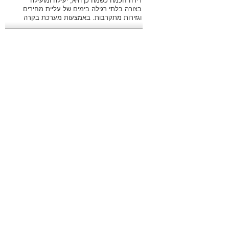
דירה חכמה כשמה כן היא, יעילה ומועילה
בצורה בלתי רגילה בימים של עליית מחירים
וגזירות מתקרבות. באמצעות מערכת בקרה
מתקדמת ניתן לשלוט היטב בהוצאות.