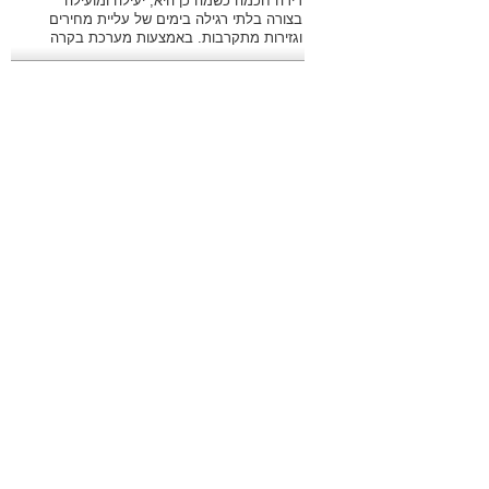
דירה חכמה כשמה כן היא, יעילה ומועילה
בצורה בלתי רגילה בימים של עליית מחירים
וגזירות מתקרבות. באמצעות מערכת בקרה
מתקדמת ניתן לשלוט היטב בהוצאות.