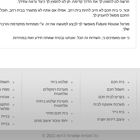
הרשה לנו להפגין לך את הדרך קדימה. תן לנו להפגין לך כיצד נראה עתידך.
זכור, כי בית חכם לא חייב להיות בית רחב. אפילו אם אתה לא מתגורר בבית רחב, תו
החכם מסוגל להעניק לך.
פורטל Future House מאפשר לך לבצע למעשה את זה. ע"י מומחיות מתקדמ
שלך.
כי אנו מאמינים כי, השירות זה הכל. ואנחנו נבטיח שאתה תידע זאת במהירות.
בית חכם
קולנוע ביתי
חשמל ח
חשמל חכם
מערכת רמקולים
מפת א
אלחוטית
בקרים לבית חכם
אנרגיה
מערכת קולנוע ביתית
מערכת אזעקה לבית
התקנת
אלחוטית
סולארי
בית נייד
בית חכם מחיר
בניית 
עיצוב דירות יוקרה
יחסי ציבור עיצוב פנים
בניית ו
כל הזכויות שמורות ל-דמו 2011 ©