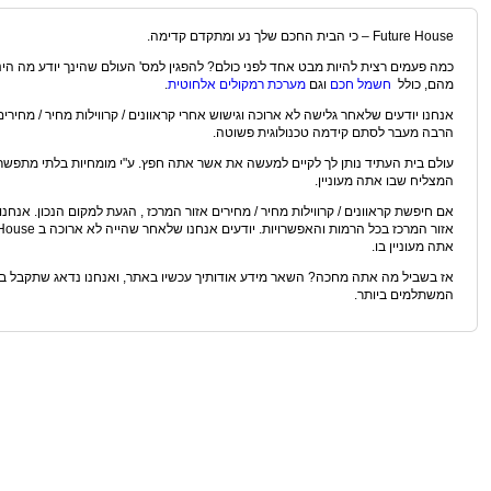
Future House – כי הבית החכם שלך נע ומתקדם קדימה.
כמה פעמים רצית להיות מבט אחד לפני כולם? להפגין למס' העולם שהינך יודע מה הינ
מהם, כולל
חשמל חכם
וגם
מערכת רמקולים אלחוטית
.
הרבה מעבר לסתם קידמה טכנולוגית פשוטה.
עולם בית העתיד נותן לך לקיים למעשה את אשר אתה חפץ. ע"י מומחיות בלתי מתפשרת
המצליח שבו אתה מעוניין.
אם חיפשת קראוונים / קרווילות מחיר / מחירים אזור המרכז , הגעת למקום הנכון. אנחנו 
אתה מעוניין בו.
אז בשביל מה אתה מחכה? השאר מידע אודותיך עכשיו באתר, ואנחנו נדאג שתקבל בזמ
המשתלמים ביותר.