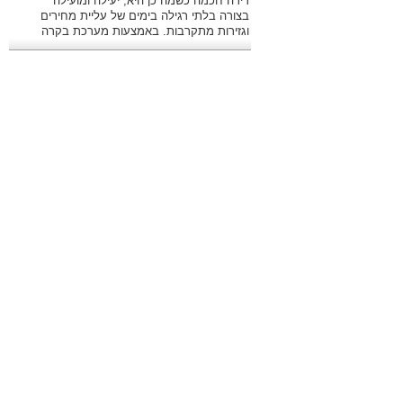
דירה חכמה כשמה כן היא, יעילה ומועילה
בצורה בלתי רגילה בימים של עליית מחירים
וגזירות מתקרבות. באמצעות מערכת בקרה
מתקדמת ניתן לשלוט היטב בהוצאות.