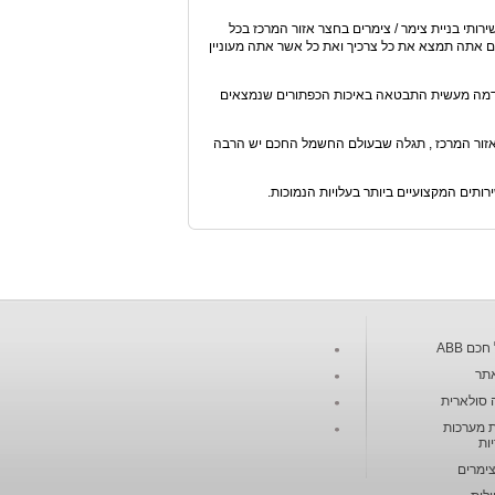
רותי בניית צימר / צימרים בחצר אזור המרכז בכל
 והשלבים השונים. יודעים אנחנו שלאחר גלישה לא ארוכה ב Future House, גם אתה תמצא את כל צרכיך ואת כל אשר אתה מעוניין
 קידמה מעשית התבטאה באיכות הכפתורים שנמצאים
 אזור המרכז , תגלה שבעולם החשמל החכם יש הרבה
ותים המקצועיים ביותר בעלויות הנמוכות.
כם ABB
תר
 סולארית
 מערכות
ות
צימרים