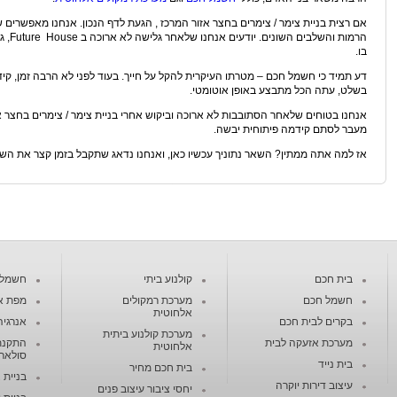
אם רצית בניית צימר / צימרים בחצר אזור המרכז , הגעת לדף הנכון. אנחנו מאפשרים שי
הרמות
בו.
דע תמיד כי חשמל חכם – מטרתו העיקרית להקל על חייך. בעוד לפני לא הרבה זמן,
בשלט, עתה הכל מתבצע באופן אוטומטי.
אנחנו בטוחים שלאחר הסתובבות לא ארוכה וביקוש אחרי בניית צימר / צימרים בחצר
מעבר לסתם קידמה פיתוחית יבשה.
אז למה אתה ממתין? השאר נתוניך עכשיו כאן, ואנחנו נדאג שתקבל בזמן קצר את השיר
בית חכם
קולנוע ביתי
חשמל ח
חשמל חכם
מערכת רמקולים
מפת א
אלחוטית
בקרים לבית חכם
אנרגיה
מערכת קולנוע ביתית
מערכת אזעקה לבית
התקנת
אלחוטית
סולארי
בית נייד
בית חכם מחיר
בניית 
עיצוב דירות יוקרה
יחסי ציבור עיצוב פנים