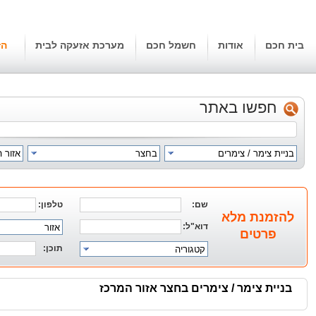
בית חכם
אודות
חשמל חכם
מערכת אזעקה לבית
הז
חפשו באתר
בניית צימר / צימרים
בחצר
אזור 
שם:
טלפון:
להזמנת מלא
דוא"ל:
אזור
פרטים
תוכן:
קטגוריה
בניית צימר / צימרים בחצר אזור המרכז