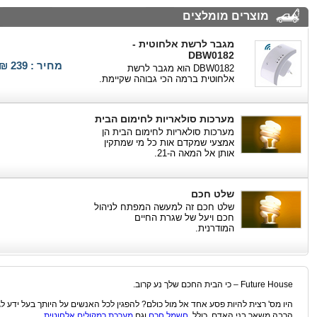
מוצרים מומלצים
מגבר לרשת אלחוטית -
DBW0182
מחיר : 239 ₪
DBW0182 הוא מגבר לרשת
אלחוטית ברמה הכי גבוהה שקיימת.
מערכות סולאריות לחימום הבית
מערכות סולאריות לחימום הבית הן
אמצעי שמקדם אות כל מי שמתקין
אותן אל המאה ה-21.
שלט חכם
שלט חכם זה למעשה המפתח לניהול
חכם ויעל של שגרת החיים
המודרנית.
Future House – כי הבית החכם שלך נע קרוב.
היו מס' רצית להיות פסע אחד אל מול כולם? להפגין לכל האנשים על היותך בעל ידע ל
הרבה משאר בני האדם, כולל
חשמל חכם
וגם
מערכת רמקולים אלחוטית
.