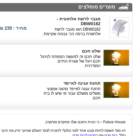
מוצרים מומלצים
מגבר לרשת אלחוטית -
DBW0182
מחיר : 239 ₪
DBW0182 הוא מגבר לרשת
אלחוטית ברמה הכי גבוהה שקיימת.
שלט חכם
שלט חכם זה למעשה המפתח לניהול
חכם ויעל של שגרת החיים
המודרנית.
תחנת עגינה לאייפד
תחנת עגנה לאייפד מהווה אמצעי
משלים מושלם עבור מי שיש לו בית
חכם.
Future House – כי הבית החכם שלך מתקדם ומתקרב.
היו מס' חשקת להיות מבט אחד לפני כולם? להוכיח למס' העולם שהינך יודע מה הינך מ
כולל
בית חכם
וגם
בקרים לבית חכם
.