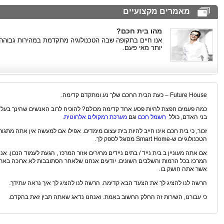
מאמרים מקצועיים
מהו בית חכם?
אנו חיים בתקופה שבה הטכנולוגיה מתקדמת במהירות גבוהה
יותר מאי פעם.
Future House – כעת הבית החכם שלך נע ומתקדם קדימה.
כמה פעמים חפצת להיות פסע אחד קדימה מכולם? להוכיח לרוב האנשים שהינך בעל יד
בני האדם, כולל
חשמל חכם
וגם
מערכת רמקולים אלחוטית
.
זכור, כי בית חכם אינו חייב להיות בית עצום מימדים. אפילו אם למעשה אין אתה מתגו
הטכנולוגיים ש-Smart Home מסוגל לספק לך.
אם אתה מעוניין ב בית נייד / בתים ניידים מחירים אזור המרכז , הגעת לעמוד הנכון. אנחנ
המרכז בכל הרמות והשלבים השונים. יודעים אנחנו שלאחר הסתובבות לא ארוכה באת
אשר אתה חושק בו.
הרשה לנו להציג לך את הצעד הבא קדימה. הרשה לנו להציג לך איך נראה עתידך.
כי עבורנו, השירות זה החלק החשוב באמת. ואנחנו נדאג שאתה תבין זאת בהקדם.