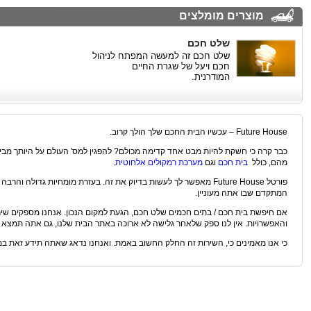
מוצרים מומלצים
שלט חכם
שלט חכם זה למעשה המפתח לניהול
חכם ויעל של שגרת החיים
המודרנית.
Future House – עכשיו הבית החכם שלך הולך קרוב.
כבר קרה כי חשקת להיות מבט אחד קדימה מכולם? להפגין למס' העולם על היותך מבין
מהם, כולל
בית חכם
וגם
מערכת רמקולים אלחוטית
.
פורטל Future House מאפשר לך לעשות בדיוק את זה. בעזרת מומחיות גדולה 
המתקדם שבו אתה מעוניין.
אם חיפשת בית חכם / בתים חכמים שלט חכם, הגעת למקום הנכון. אנחנו מספקים שיר
והאפשרויות. אין לנו ספק שלאחר גלישה לא ארוכה באתר הבית שלנו, גם אתה תמצא את
כי אנו מאמינים כי, השירות זה החלק החשוב באמת. ואנחנו נדאג שאתה תידע זאת במ